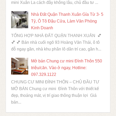
mini Xuân La cách đây không lâu, chủ đầu tư ...
Nhà Đất Quận Thanh Xuân Gía Từ 3- 5
Tỷ, Ô Tô Đậu Cửa, Làm Văn Phòng
Kinh Doanh
TỔNG HỢP NHÀ ĐẤT QUẬN THANH XUÂN 💕
💕 💕 Bán nhà cuối ngõ 93 Hoàng Văn Thái, ô tô
đỗ ngay gần, nhà khu phân lô dân trí cao, gần h...
Mở bán Chung cư mini Đình Thôn 550
triệu/căn. Vào ở ngay, Hotline:
097.329.1122
CHUNG CƯ MINI ĐÌNH THÔN – CHỦ ĐẦU TƯ
MỞ BÁN Chung cư mini Đình Thôn với thiết kế
đẹp, thoáng mát, vị trí giao thông thuận lợi Giá
bán...