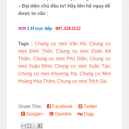
– Đại diện chủ đầu tư! Hãy liên hệ ngay để
được tư vấn :
☎
☎
LH tr
c ti
p
:
097.329.1122
ự
ế
Tags :
Chung cư mini Vân Hồ
,
Chung cư
mini Đình Thôn
,
Chung cư mini Doãn Kế
Thiện
,
Chung cư mini Phú Diễn
,
Chung cư
mini Xuân Đỉnh
,
Chung cư mini Xuân Tảo
,
Chung cư mini Khương Hạ
,
Chung cư Mini
Hoàng Hoa Thám
,
Chung cư mini Trích Sài
.
Share This:
Facebook
Twitter
Google+
Stumble
Digg