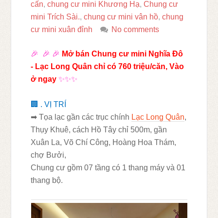
cấn
,
chung cư mini Khương Hạ
,
Chung cư
mini Trích Sài.
,
chung cư mini vân hồ
,
chung
cư mini xuân đỉnh
No comments
🎉
🎉
🎉
Mở bán Chung cư mini Nghĩa Đô
- Lạc Long Quân chỉ có 760 triệu/căn, Vào
ở ngay
✨✨✨
🏢
. VỊ TRÍ
➡
Tọa lạc gần các trục chính
Lạc Long Quân
,
Thụy Khuê, cách Hồ Tây chỉ 500m, gần
Xuân La, Võ Chí Công, Hoàng Hoa Thám,
chợ Bưởi,
Chung cư gồm 07 tầng có 1 thang máy và 01
thang bộ.