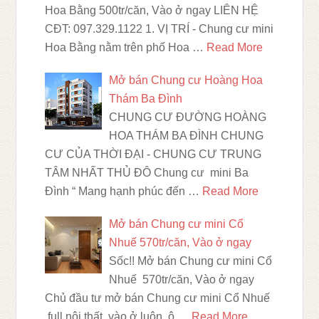
Hoa Bằng 500tr/căn, Vào ở ngay LIÊN HỆ
CĐT: 097.329.1122 1. VỊ TRÍ - Chung cư mini
Hoa Bằng nằm trên phố Hoa …
Read More
Mở bán Chung cư Hoàng Hoa
Thám Ba Đình
CHUNG CƯ ĐƯỜNG HOÀNG
HOA THÁM BA ĐÌNH CHUNG
CƯ CỦA THỜI ĐẠI - CHUNG CƯ TRUNG
TÂM NHẤT THỦ ĐÔ Chung cư mini Ba
Đình “ Mang hạnh phúc đến …
Read More
Mở bán Chung cư mini Cổ
Nhuế 570tr/căn, Vào ở ngay
Sốc!! Mở bán Chung cư mini Cổ
Nhuế 570tr/căn, Vào ở ngay
Chủ đầu tư mở bán Chung cư mini Cổ Nhuế
full nội thất, vào ở luôn, ô …
Read More