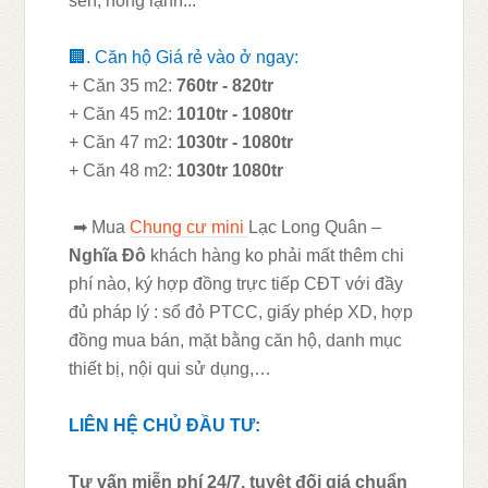
sen, nóng lạnh...
🏢
. Căn hộ Giá rẻ vào ở ngay:
+ Căn 35 m2:
760tr - 820tr
+ Căn 45 m2:
1010tr - 1080tr
+ Căn 47 m2:
1030tr - 1080tr
+ Căn 48 m2:
1030tr 1080tr
➡
Mua
Chung c
ư
mini
Lạc Long Quân
–
Nghĩa Đô
khách hàng ko phải mất thêm chi
phí nào, ký hợp đồng trực tiếp CĐT với đầy
đủ pháp lý : sổ đỏ PTCC, giấy phép XD, hợp
đồng mua bán, mặt bằng căn hộ, danh mục
thiết bị, nội qui sử dụng,…
LIÊN HỆ CHỦ ĐẦU TƯ:
Tư vấn miễn phí 24/7, tuyệt đối giá chuẩn