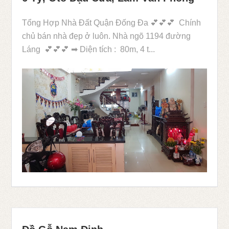
Tổng Hợp Nhà Đất Quận Đống Đa 💕💕💕 Chính
chủ bán nhà đẹp ở luôn. Nhà ngõ 1194 đường
Láng 💕💕💕 ➡ Diện tích : 80m, 4 t...