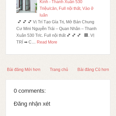
Kinh - Thanh Xuân 530
Triệu/căn, Full nội thất, Vào ở
luân
💕 💕 💕 Vị Trí Tạo Gía Trị, Mở Bán Chung
Cư Mini Nguyễn Trái – Quan Nhân – Thanh
Xuân 530 Tr/c. Full nội thất 💕 💕 💕 🏢. VỊ
TRÍ ➡ C…
Read More
Bài đăng Mới hơn
Trang chủ
Bài đăng Cũ hơn
0 comments:
Đăng nhận xét