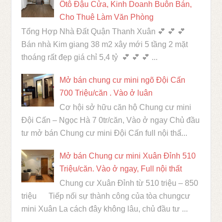
Ôtô Đậu Cửa, Kinh Doanh Buôn Bán,
Cho Thuê Làm Văn Phòng
Tổng Hợp Nhà Đất Quận Thanh Xuân 💕 💕 💕
Bán nhà Kim giang 38 m2 xây mới 5 tầng 2 mặt
thoáng rất đẹp giá chỉ 5,4 tỷ 💕 💕 💕 ...
Mở bán chung cư mini ngõ Đội Cấn
700 Triệu/căn . Vào ở luân
Cơ hội sở hữu căn hộ Chung cư mini
Đội Cấn – Ngọc Hà 7 0tr/căn, Vào ở ngay Chủ đầu
tư mở bán Chung cư mini Đội Cấn full nội thấ...
Mở bán Chung cư mini Xuân Đỉnh 510
Triệu/căn. Vào ở ngay, Full nội thất
Chung cư Xuân Đỉnh từ 510 triệu – 850
triệu Tiếp nối sự thành công của tòa chungcư
mini Xuân La cách đây không lâu, chủ đầu tư ...