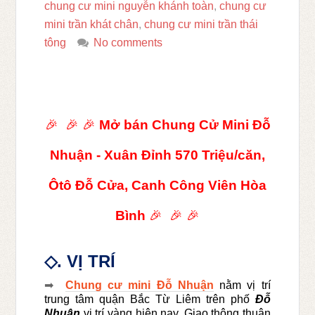
chung cư mini nguyễn khánh toàn
,
chung cư
mini trần khát chân
,
chung cư mini trần thái
tông
No comments
🎉
🎉
🎉
Mở bán Chung Cử Mini Đỗ
Nhuận - Xuân Đỉnh 570 Triệu/căn,
Ôtô Đỗ Cửa, Canh Công Viên Hòa
Bình
🎉
🎉
🎉
.
VỊ TRÍ
◇
➡
Chung cư mini Đỗ Nhuận
nằm vị trí
trung tâm quận Bắc Từ Liêm trên phố
Đỗ
Nhuận
vị trí vàng hiện nay. Giao thông thuận