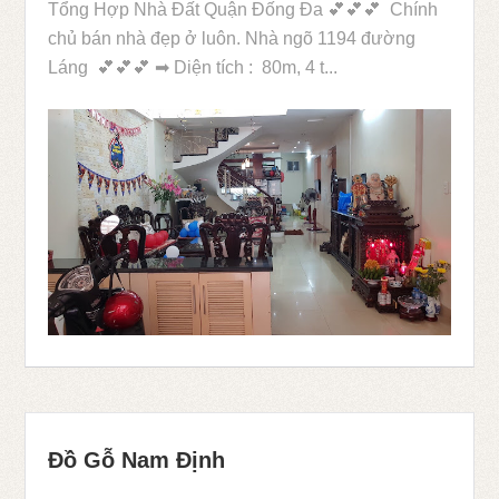
Tổng Hợp Nhà Đất Quận Đống Đa 💕💕💕 Chính
chủ bán nhà đẹp ở luôn. Nhà ngõ 1194 đường
Láng 💕💕💕 ➡ Diện tích : 80m, 4 t...
Đồ Gỗ Nam Định