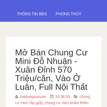
THÔNG TIN BĐS
PHONG THỦY
Mở Bán Chung Cư
Mini Đỗ Nhuận -
Xuân Đỉnh 570
Triệu/căn, Vào Ở
Luân, Full Nội Thất
batdongsanvan
14:36:00
chung
cư mini cầu giấy
,
chung cư mini khâm thiên
,