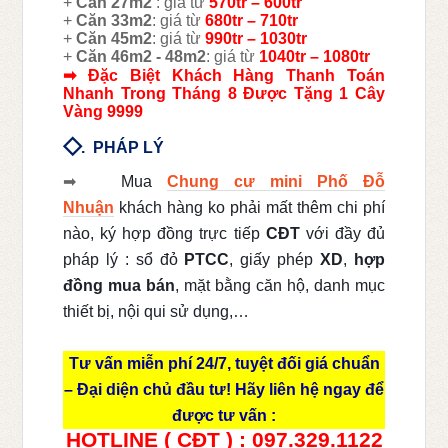
+
Căn 27m2
: giá từ
570tr – 600tr
+
Căn 33m2
: giá từ
68
0tr – 710tr
+
Căn 45m2
: giá từ
99
0tr – 1030tr
+
Căn 46m2 - 48m2
: giá từ
1040tr – 1080tr
➡ Đặc Biệt Khách Hàng Thanh Toán
Nhanh Trong Tháng 8 Được Tặng 1 Cây
Vàng 9999
◇
.
PHÁP LÝ
➡
Mua
Chung cư mini Phố Đỗ
Nhuận
khách hàng ko phải mất thêm chi phí
nào, ký hợp đồng trực tiếp
CĐT
với đầy đủ
pháp lý : sổ đỏ
PTCC
, giấy phép
XD
,
hợp
đồng mua bán
, mặt bằng căn hộ, danh mục
thiết bị, nội qui sử dụng,…
Tư vấn miễn phí 24/7, tuyệt đối giá chuẩn
– Đại diện chủ đầu tư! Hãy liên hệ ngay để
được tư vấn :
HOTLINE ( CĐT ) : 097.329.1122