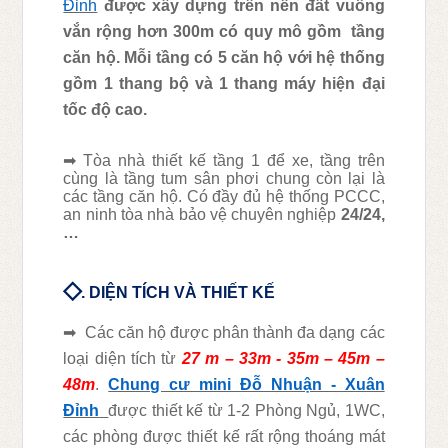
Đỉnh
được xây dựng trên nền đất vuông
vắn rộng hơn 300m có quy mô gồm
tầng
căn hộ. Mỗi tầng có 5 căn hộ với hệ thống
gồm 1 thang bộ và 1 thang máy hiện đại
tốc độ cao.
➡
Tòa nhà thiết kế tầng 1 để xe, tầng trên
cùng là tầng tum sân phơi chung còn lại là
các tầng căn hộ. Có đầy đủ hệ thống PCCC,
an ninh tòa nhà bảo vệ chuyên nghiệp
24/24,
…
◇
. DIỆN TÍCH VÀ THIẾT KẾ
➡
Các căn hộ được phân thành đa dạng các
loại diện tích từ
27 m – 33m -
35m
– 45m –
48m
.
Chung cư mini Đỗ Nhuận - Xuân
Đỉnh
được thiết kế từ 1-2 Phòng Ngủ, 1WC,
các phòng được thiết kế rất rộng thoáng mát