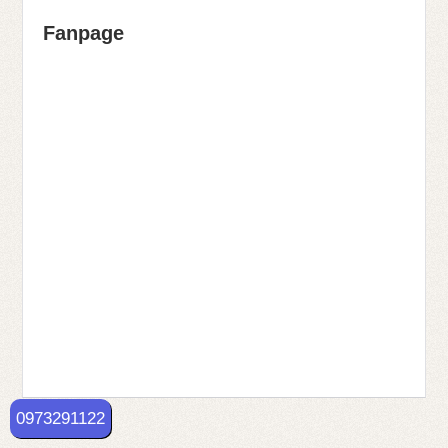
Fanpage
0973291122