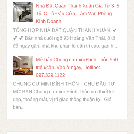
Nhà Đất Quận Thanh Xuân Gía Từ 3- 5
Tỷ, Ô Tô Đậu Cửa, Làm Văn Phòng
Kinh Doanh
TỔNG HỢP NHÀ ĐẤT QUẬN THANH XUÂN 💕
💕 💕 Bán nhà cuối ngõ 93 Hoàng Văn Thái, ô tô
đỗ ngay gần, nhà khu phân lô dân trí cao, gần h...
Mở bán Chung cư mini Đình Thôn 550
triệu/căn. Vào ở ngay, Hotline:
097.329.1122
CHUNG CƯ MINI ĐÌNH THÔN – CHỦ ĐẦU TƯ
MỞ BÁN Chung cư mini Đình Thôn với thiết kế
đẹp, thoáng mát, vị trí giao thông thuận lợi Giá
bán...