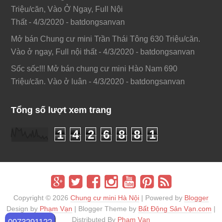
Triệu/căn, Vào Ở Ngay, Full Nội
Thất
- 4/3/2020
- batdongsanvan
Mở bán Chung cư mini Trần Thái Tông 630 Triệu/căn.
Vào ở ngay, Full nội thất
- 4/3/2020
- batdongsanvan
Sốc sốc!!! Mở bán chung cư mini Hào Nam 690
Triệu/căn. Vào ở luân
- 4/3/2020
- batdongsanvan
Tổng số lượt xem trang
1
4
2
6
8
8
1
Copyright ©
2026
Chung cư mini Hà Nội
| Powered by
Blogger
Design by
Phạm Vạn
| Blogger Theme by
Bất Động Sản Vạn.com
|
Distributed By
Phạm Vạn