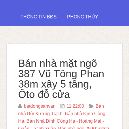
THÔNG TIN BĐS
PHONG THỦY
Bán nhà mặt ngõ
387 Vũ Tông Phan
38m xây 5 tầng,
Ôto đỗ cửa
batdongsanvan
11:22:00
Bán
nhà Bùi Xương Trạch
,
Bán nhà Định Công
Hạ
,
Bán Nhà Định Công Hạ - Hoàng Mai -
Quận Thanh Xuân
,
Bán nhà ngõ 29 Khương