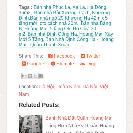
Tags :
Bán nhà Phúc La, Xa La, Hà Đông,
36m2
,
Bán nhà Bùi Xương Trạch, Khương
Đình
,
Bán nhà ngõ 29 Khương Hạ 42m x 5
tầng mới, oto cách nhà 20m.
,
Bán nhà Bằng
B, Hoàng Mai, 5 tầng Ôto Đỗ Cửa 30
m2
,
Bán nhà Định Công Hạ, Hoàng Mai, Xây
Mới 5 Tầng
,
Bán Nhà Định Công Hạ - Hoàng
Mai - Quận Thanh Xuân
Share This:
Facebook
Twitter
Google+
Stumble
Digg
Location:
Hà Nội, Hoàn Kiếm, Hà Nội, Việt
Nam
Related Posts:
Bành Nhà Đất Quận Hoàng Mai
Tổng Hợp Nhà Đất Quận Hoàng