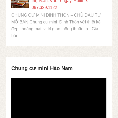
triệu/căn. Vào ở ngay, Hotline:
097.329.1122
CHUNG CƯ MINI ĐÌNH THÔN – CHỦ ĐẦU TƯ
MỞ BÁN Chung cư mini Đình Thôn với thiết kế
đẹp, thoáng mát, vị trí giao thông thuận lợi Giá
bán...
Chung cư mini Hào Nam