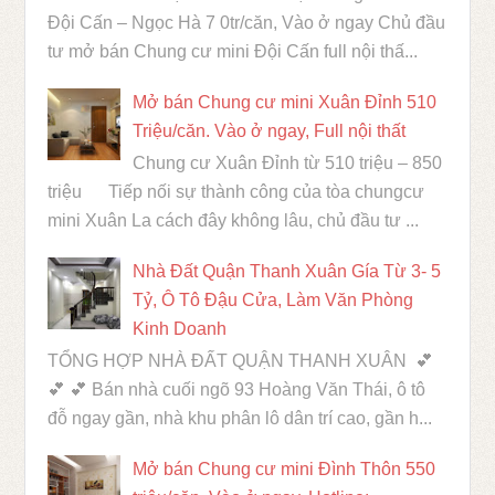
Đội Cấn – Ngọc Hà 7 0tr/căn, Vào ở ngay Chủ đầu
tư mở bán Chung cư mini Đội Cấn full nội thấ...
Mở bán Chung cư mini Xuân Đỉnh 510
Triệu/căn. Vào ở ngay, Full nội thất
Chung cư Xuân Đỉnh từ 510 triệu – 850
triệu Tiếp nối sự thành công của tòa chungcư
mini Xuân La cách đây không lâu, chủ đầu tư ...
Nhà Đất Quận Thanh Xuân Gía Từ 3- 5
Tỷ, Ô Tô Đậu Cửa, Làm Văn Phòng
Kinh Doanh
TỔNG HỢP NHÀ ĐẤT QUẬN THANH XUÂN 💕
💕 💕 Bán nhà cuối ngõ 93 Hoàng Văn Thái, ô tô
đỗ ngay gần, nhà khu phân lô dân trí cao, gần h...
Mở bán Chung cư mini Đình Thôn 550