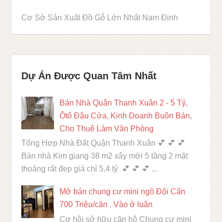
Cơ Sở Sản Xuất Đồ Gỗ Lớn Nhất Nam Định
Dự Án Được Quan Tâm Nhất
Bán Nhà Quận Thanh Xuân 2 - 5 Tỷ,
Ôtô Đậu Cửa, Kinh Doanh Buôn Bán,
Cho Thuê Làm Văn Phòng
Tổng Hợp Nhà Đất Quận Thanh Xuân 💕 💕 💕
Bán nhà Kim giang 38 m2 xây mới 5 tầng 2 mặt
thoáng rất đẹp giá chỉ 5,4 tỷ 💕 💕 💕 ...
Mở bán chung cư mini ngõ Đội Cấn
700 Triệu/căn . Vào ở luân
Cơ hội sở hữu căn hộ Chung cư mini