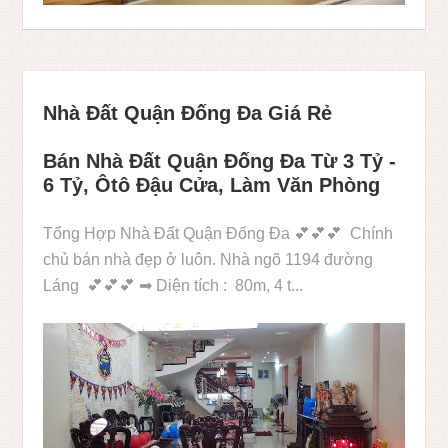
Nhà Đất Quận Đống Đa Giá Rẻ
Bán Nhà Đất Quận Đống Đa Từ 3 Tỷ -
6 Tỷ, Ôtô Đậu Cửa, Làm Văn Phòng
Tổng Hợp Nhà Đất Quận Đống Đa 💕💕💕 Chính
chủ bán nhà đẹp ở luôn. Nhà ngõ 1194 đường
Láng 💕💕💕 ➡ Diện tích : 80m, 4 t...