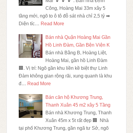
Mai 💕 💕 💕 . Bán nhà Định
Công, Hoàng Mai 33m xây 5
tầng mới, ngõ to ô tô đỗ sát nhà chỉ 2,5 tỷ ➡
Diện tíc…
Read More
Bán nhà Quận Hoàng Mai Gần
Hồ Linh Đàm, Gần Bện Viện K
Bán nhà Bằng B, Hoàng Liệt,
Hoàng Mai, gần hồ Linh Đàm
🏢. Vị trí: Ngõ gần khu liền kề biệt thự Linh
Đàm không gian rộng rãi, xung quanh là khu
đ…
Read More
Bán căn hộ Khương Trung,
Thanh Xuân 45 m2 xây 5 Tầng
Bán nhà Khương Trung, Thanh
Xuân 45m x 5t rất đẹp 🏢 Nhà
tại phố Khương Trung, gần ngã tư Sở, ngõ